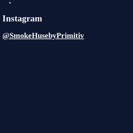
Instagram
@SmokeHusebyPrimitiv